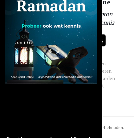
Aboe Ismail Online
Jouw betrouwbare bron
voor Islamitische kennis
Menu
Socials
Overig
Dashboard
Instagram
Inloggen
Abonnement
Facebook
Registreren
Modules
LinkedIn
Voorwaarden
Q&A
WhatsApp
Contact
Lezingen
TikTok
© 2026
Aboe Ismail Online
. Alle rechten voorbehouden.