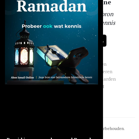
Aboe Ismail Online
Jouw betrouwbare bron
voor Islamitische kennis
Menu
Socials
Overig
Dashboard
Instagram
Inloggen
Abonnement
Facebook
Registreren
Modules
LinkedIn
Voorwaarden
Q&A
WhatsApp
Contact
Lezingen
TikTok
© 2026
Aboe Ismail Online
. Alle rechten voorbehouden.