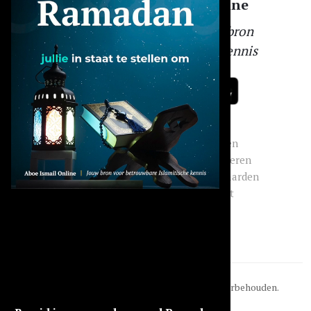
Aboe Ismail Online
Jouw betrouwbare bron
voor Islamitische kennis
Menu
Socials
Overig
Dashboard
Instagram
Inloggen
Abonnement
Facebook
Registreren
Modules
LinkedIn
Voorwaarden
Q&A
WhatsApp
Contact
Lezingen
TikTok
© 2026
Aboe Ismail Online
. Alle rechten voorbehouden.