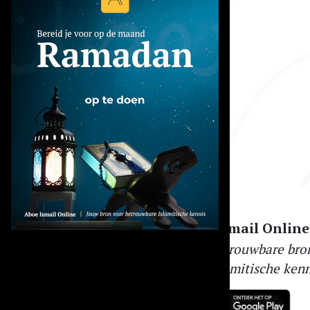
Aboe Ismail Online
Jouw betrouwbare bro
voor Islamitische kenn