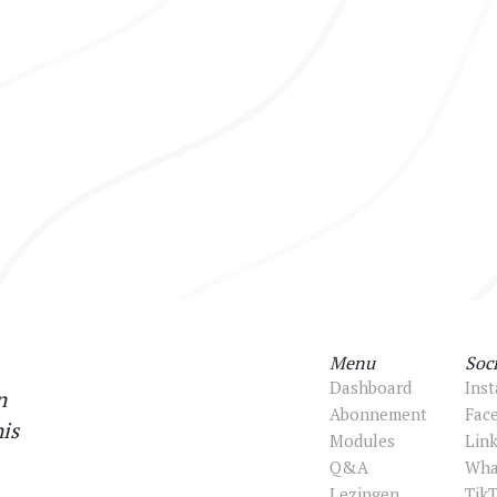
Menu
Soci
Dashboard
Ins
n
Abonnement
Fac
is
Modules
Lin
Q&A
Wha
Lezingen
Tik