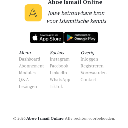
Aboe Ismail Online
Jouw betrouwbare bron
voor Islamitische kennis
Menu
Socials
Overig
Dashboard
Instagram
Inloggen
Abonnement
Facebook
Registreren
Modules
LinkedIn
Voorwaarden
Q&A
WhatsApp
Contact
Lezingen
TikTok
© 2026
Aboe Ismail Online
. Alle rechten voorbehouden.