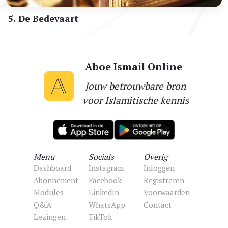
5. De Bedevaart
Aboe Ismail Online
Jouw betrouwbare bron
voor Islamitische kennis
Menu
Socials
Overig
Dashboard
Instagram
Inloggen
Abonnement
Facebook
Registreren
Modules
LinkedIn
Voorwaarden
Q&A
WhatsApp
Contact
Lezingen
TikTok