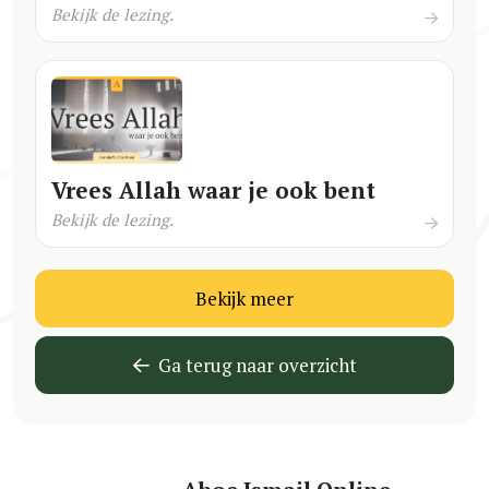
Bekijk de lezing.
Vrees Allah waar je ook bent
Bekijk de lezing.
Bekijk meer
Ga terug naar overzicht