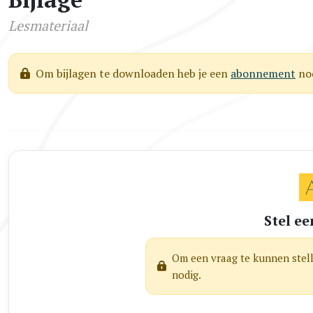
Lesmateriaal
Om bijlagen te downloaden heb je een
abonnement
nod
Stel ee
Om een vraag te kunnen stel
nodig.