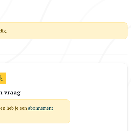
ig.
n vraag
len heb je een
abonnement