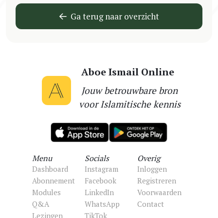
Ga terug naar overzicht
Aboe Ismail Online
Jouw betrouwbare bron
voor Islamitische kennis
Menu
Socials
Overig
Dashboard
Instagram
Inloggen
Abonnement
Facebook
Registreren
Modules
LinkedIn
Voorwaarden
Q&A
WhatsApp
Contact
Lezingen
TikTok