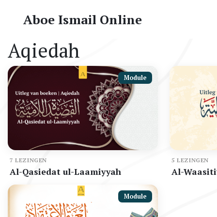
Aboe Ismail Online
Aqiedah
Module
7 LEZINGEN
5 LEZINGEN
Al-Qasiedat ul-Laamiyyah
Al-Waasit
Module