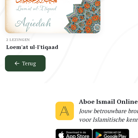
2 LEZINGEN
Loem'at ul-I'tiqaad
Terug
Aboe Ismail Online
Jouw betrouwbare bro
voor Islamitische kenn