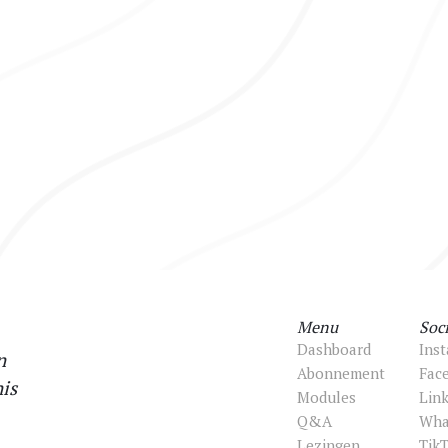
Menu
Soci
Dashboard
Ins
n
Abonnement
Fac
is
Modules
Lin
Q&A
Wha
Lezingen
Tik