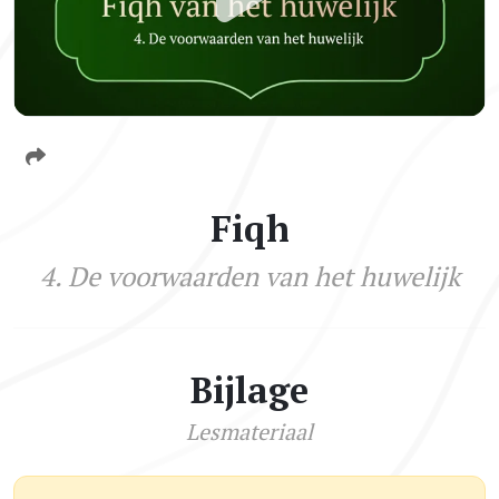
Fiqh
4. De voorwaarden van het huwelijk
Bijlage
Lesmateriaal