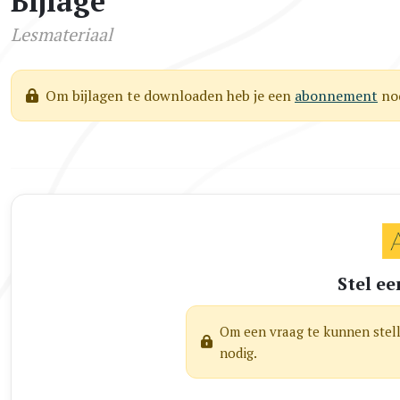
Bijlage
Lesmateriaal
Om bijlagen te downloaden heb je een
abonnement
nod
Stel ee
Om een vraag te kunnen stel
nodig.