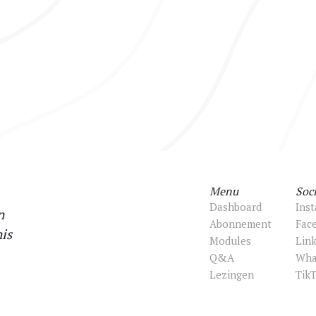
Menu
Soci
Dashboard
Ins
n
Abonnement
Fac
is
Modules
Lin
Q&A
Wha
Lezingen
Tik