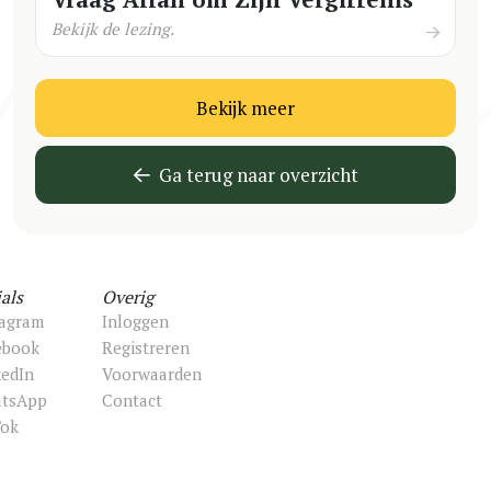
Bekijk de lezing.
Bekijk meer
Ga terug naar overzicht
als
Overig
tagram
Inloggen
ebook
Registreren
kedIn
Voorwaarden
tsApp
Contact
Tok