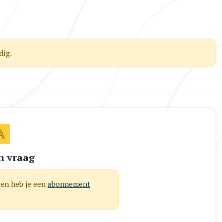
ig.
n vraag
len heb je een
abonnement