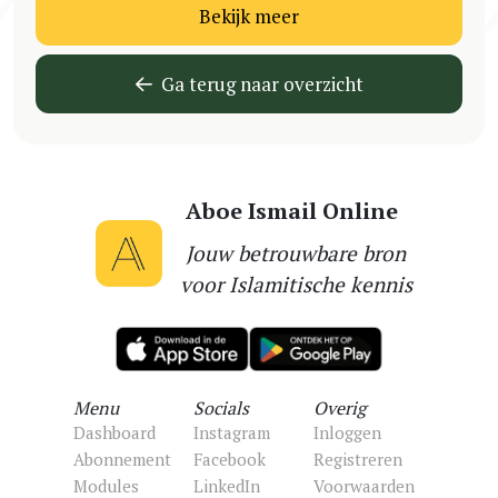
Bekijk meer
Ga terug naar overzicht
Aboe Ismail Online
Jouw betrouwbare bron
voor Islamitische kennis
Menu
Socials
Overig
Dashboard
Instagram
Inloggen
Abonnement
Facebook
Registreren
Modules
LinkedIn
Voorwaarden