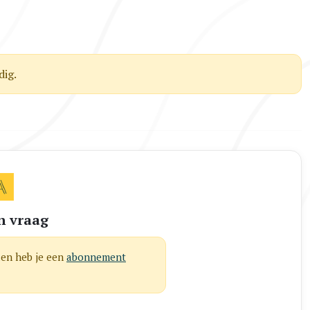
ig.
n vraag
len heb je een
abonnement