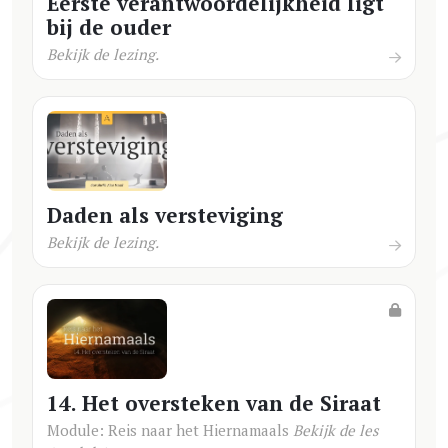
Eerste verantwoordelijkheid ligt
bij de ouder
Bekijk de lezing.
Daden als versteviging
Bekijk de lezing.
14. Het oversteken van de Siraat
Module: Reis naar het Hiernamaals
Bekijk de les