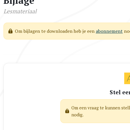
Bijlage
Lesmateriaal
Om bijlagen te downloaden heb je een
abonnement
nod
Stel ee
Om een vraag te kunnen stel
nodig.