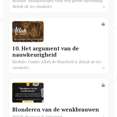
Module: Basisprincipes voor een goede opvoeding
Bekijk de les (module).
10. Het argument van de
nauwkeurigheid
Module: Omdat Allah de Waarheid is
Bekijk de les
(module).
Blonderen van de wenkbrauwen
Bekijk de vraag & antwoord.