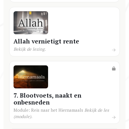
Allah vernietigt rente
Bekijk de lezing.
7. Blootvoets, naakt en
onbesneden
Module: Reis naar het Hiernamaals
Bekijk de les
(module).