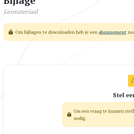
Bijlage
Lesmateriaal
Om bijlagen te downloaden heb je een
abonnement
nod
Stel ee
Om een vraag te kunnen stel
nodig.