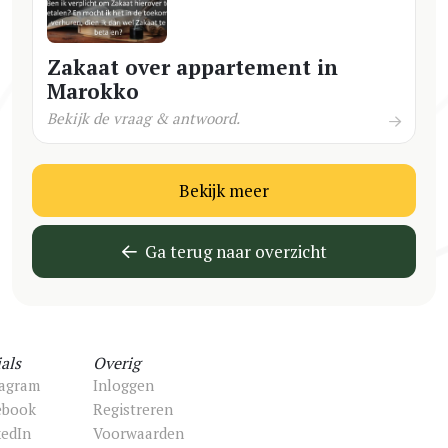
Zakaat over appartement in
Marokko
Bekijk de vraag & antwoord.
Bekijk meer
Ga terug naar overzicht
als
Overig
tagram
Inloggen
ebook
Registreren
kedIn
Voorwaarden