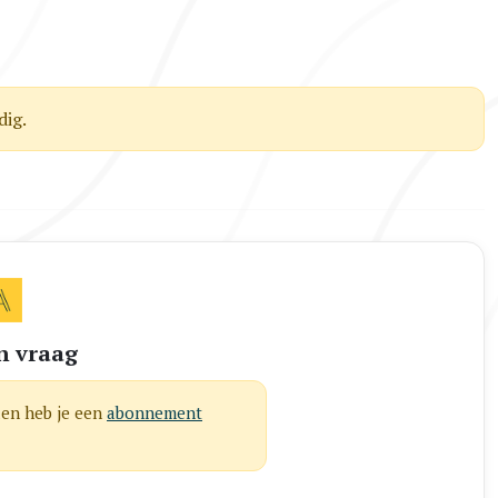
ig.
n vraag
len heb je een
abonnement