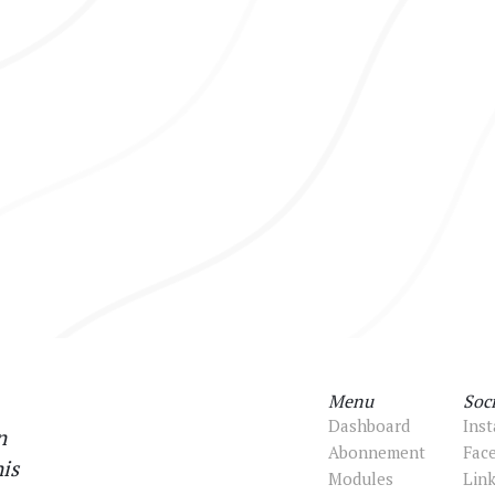
Menu
Soci
Dashboard
Ins
n
Abonnement
Fac
is
Modules
Lin