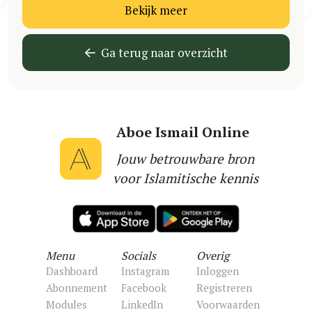
Bekijk meer
Ga terug naar overzicht
Aboe Ismail Online
Jouw betrouwbare bron
voor Islamitische kennis
Menu
Socials
Overig
Dashboard
Instagram
Inloggen
Abonnement
Facebook
Registreren
Modules
LinkedIn
Voorwaarden