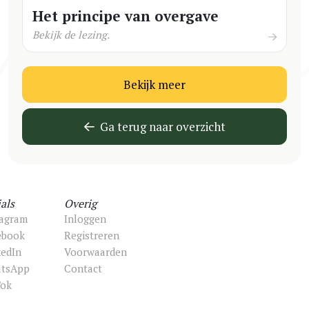
Het principe van overgave
Bekijk de lezing.
Bekijk meer
Ga terug naar overzicht
als
Overig
tagram
Inloggen
ebook
Registreren
kedIn
Voorwaarden
tsApp
Contact
Tok