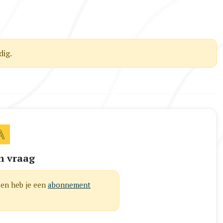
ig.
n vraag
len heb je een
abonnement