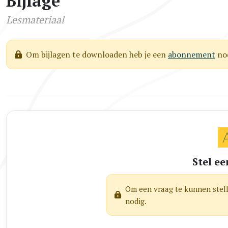
Bijlage
Lesmateriaal
Om bijlagen te downloaden heb je een
abonnement
nod
Stel ee
Om een vraag te kunnen stel
nodig.