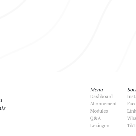
Menu
Soci
Dashboard
Ins
n
Abonnement
Fac
is
Modules
Lin
Q&A
Wha
Lezingen
Tik