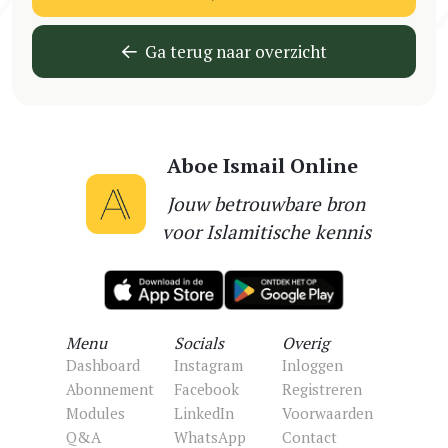
Ga terug naar overzicht
Aboe Ismail Online
Jouw betrouwbare bron
voor Islamitische kennis
Menu
Socials
Overig
Dashboard
Instagram
Inloggen
Abonnement
Facebook
Registreren
Modules
LinkedIn
Voorwaarden
Q&A
WhatsApp
Contact