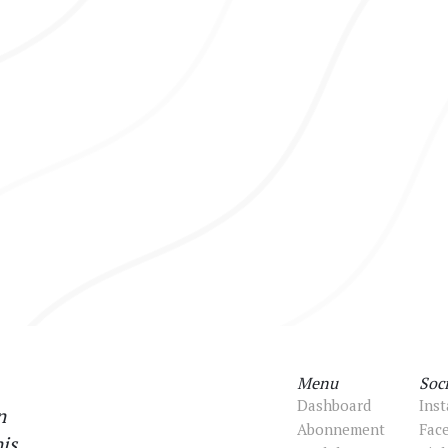
Menu
Soci
Dashboard
Ins
n
Abonnement
Fac
is