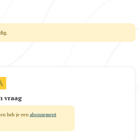
ig.
n vraag
len heb je een
abonnement