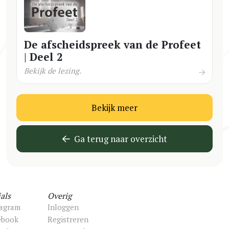
De afscheidspreek van de Profeet
| Deel 2
Bekijk de lezing.
Bekijk meer
Ga terug naar overzicht
als
Overig
tagram
Inloggen
ebook
Registreren