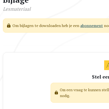
Lesmateriaal
Om bijlagen te downloaden heb je een
abonnement
nod
Stel ee
Om een vraag te kunnen stel
nodig.