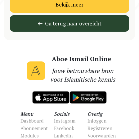
Bekijk meer
Ga terug naar overzicht
Aboe Ismail Online
Jouw betrouwbare bron
voor Islamitische kennis
Menu
Socials
Overig
Dashboard
Instagram
Inloggen
Abonnement
Facebook
Registreren
Modules
LinkedIn
Voorwaarden