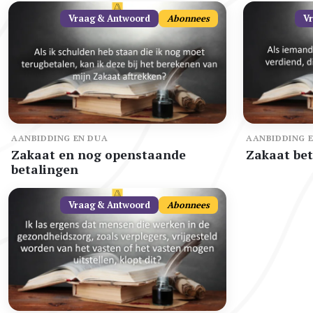
Vraag & Antwoord
Abonnees
V
AANBIDDING EN DUA
AANBIDDING 
Zakaat en nog openstaande
Zakaat bet
betalingen
Vraag & Antwoord
Abonnees