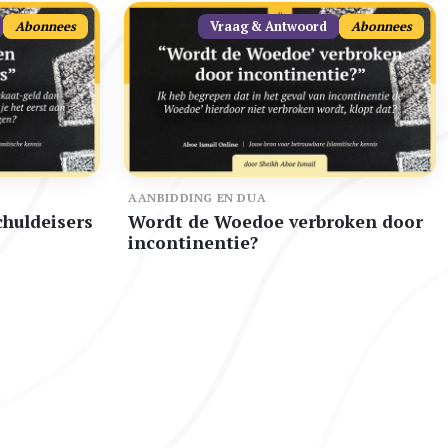
Abonnees
Vraag & Antwoord
Abonnees
AANBIDDING EN DUA
huldeisers
Wordt de Woedoe verbroken door
incontinentie?