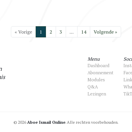
« Vorige
1
2
3
…
14
Volgende »
Menu
Soci
Dashboard
Ins
n
Abonnement
Fac
is
Modules
Lin
Q&A
Wha
Lezingen
Tik
© 2026
Aboe Ismail Online
. Alle rechten voorbehouden.