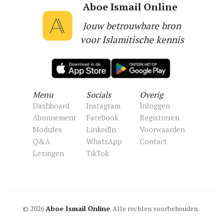
Aboe Ismail Online
Jouw betrouwbare bron
voor Islamitische kennis
Menu
Socials
Overig
Dashboard
Instagram
Inloggen
Abonnement
Facebook
Registreren
Modules
LinkedIn
Voorwaarden
Q&A
WhatsApp
Contact
Lezingen
TikTok
© 2026
Aboe Ismail Online
. Alle rechten voorbehouden.