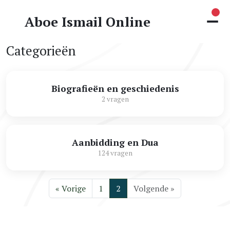
Nie
Aboe Ismail Online
Categorieën
Biografieën en geschiedenis
2 vragen
Aanbidding en Dua
124 vragen
« Vorige
1
2
Volgende »