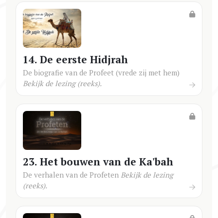
14. De eerste Hidjrah
De biografie van de Profeet (vrede zij met hem)
Bekijk de lezing (reeks).
23. Het bouwen van de Ka'bah
De verhalen van de Profeten
Bekijk de lezing
(reeks).