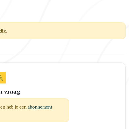
ig.
n vraag
len heb je een
abonnement