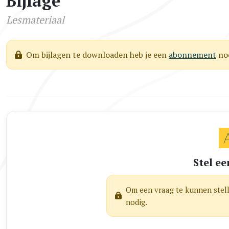
Bijlage
Lesmateriaal
Om bijlagen te downloaden heb je een
abonnement
nod
Stel ee
Om een vraag te kunnen stel
nodig.