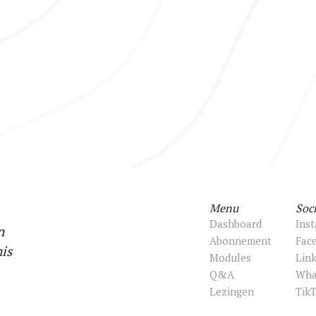
Menu
Soci
Dashboard
Ins
n
Abonnement
Fac
is
Modules
Lin
Q&A
Wha
Lezingen
Tik