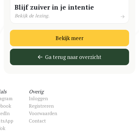
Blijf zuiver in je intentie
Bekijk de lezing.
Bekijk meer
Ga terug naar overzicht
als
Overig
tagram
Inloggen
ebook
Registreren
kedIn
Voorwaarden
tsApp
Contact
Tok