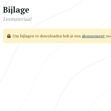
Bijlage
Lesmateriaal
Om bijlagen te downloaden heb je een
abonnement
nod