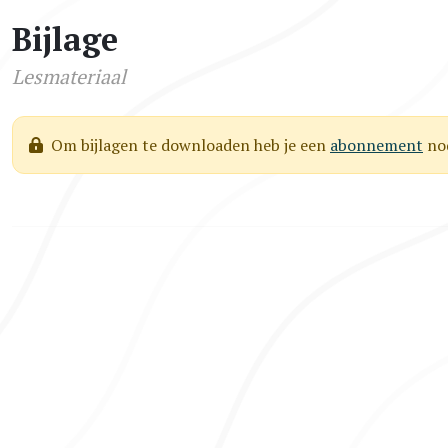
Bijlage
Lesmateriaal
Om bijlagen te downloaden heb je een
abonnement
nod